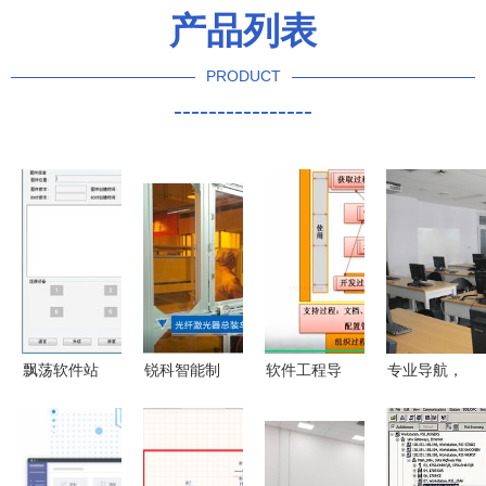
产品列表
PRODUCT
----------------
飘荡软件站
锐科智能制
软件工程导
专业导航，
瑞芯微量产
造工厂迈向
论 软件过
填报志愿不
工具 瑞芯
智慧工厂
程与生存周
迷路 你的
批量固件升
软件开发引
期在软件开
软件开发成