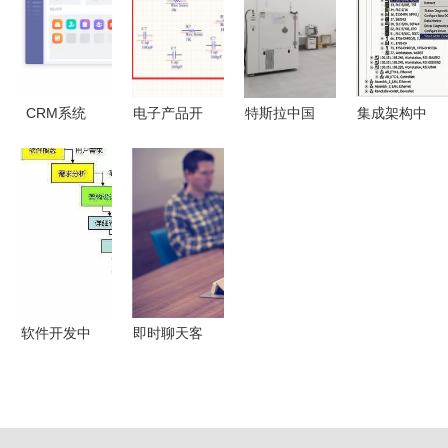
级工具
领高品质发
发中的核心
才地图
v1.5.3.0绿
展
作用
色版下载
CRM系统
电子产品开
特斯拉中国
集成架构中
开发与租赁
发系统软件
研发与数据
的软件-
费用解析
altium
中心重塑根
FactoryTalk
价格的真相
designer下
基 软件开
简介之六
与影响因素
载安装
发引领技术
设计与配置
创新新格局
软件开发
软件开发中
即时聊天客
的敏捷模式
服软件开发
产品与运营
费用解析
必备的理解