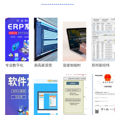
----------------
专业数字化
易高家居荣
迎接智能时
郑州新经纬
解决方案
获安徽
代的信号
信息技术
助力企业迈
省“专精特
Ruff获2100
以电子地图
向智能未来
新”企业称
万A轮融资
与GIS为核
号
领先软件开
心，打造智
发新征程
慧化网站与
软件服务