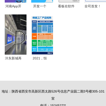
河南App开
开发一个
看板在软件
全司首发！
发与网站小
App需要多
开发中的应
中建三局智
程序开发
少钱？有哪
用 从敏捷
能公司自主
商丘应用软
些软件开发
到精益的演
研发软件产
件开发新篇
工具？
进与实践
品获国家商
章
标授权
沣东新城再
2021，恒
添绿色名片
远人奋斗在
软件开发企
路上 软件
业荣膺省
开发的创新
级“绿色工
与坚守
地址：陕西省西安市高新区西太路526号信息产业园二期3号楼305-101
厂”认定
室
电话：1524527**