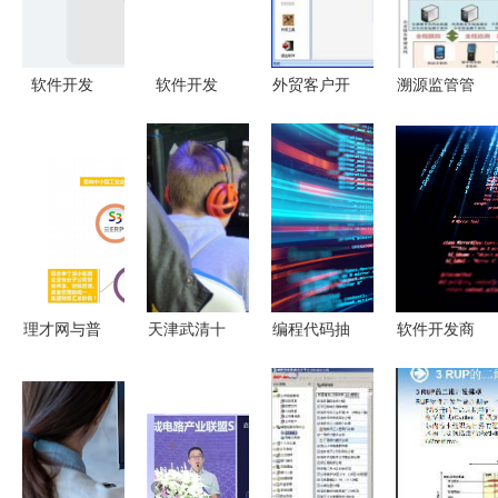
AI赋能成为
企业首选
软件开发
软件开发
外贸客户开
溯源监管管
从构思到落
从代码丛林
发助手与星
理系统软件
地的系统工
到概念图景
星软件开发
开发与建设
程
——透过词
工具下载指
构筑产品质
云看行业焦
南
量安全的核
点
心防线
理才网与普
天津武清十
编程代码抽
软件开发商
方签约合作
大游戏开发
象技术 推
与计算机脚
以SaaS模
培训班排名
动软件开发
本编程代码
式共筑“智
解析与游戏
的演进与变
抽象技术的
慧工厂”软
开发同软件
革
发展与应用
件开发新生
开发的核心