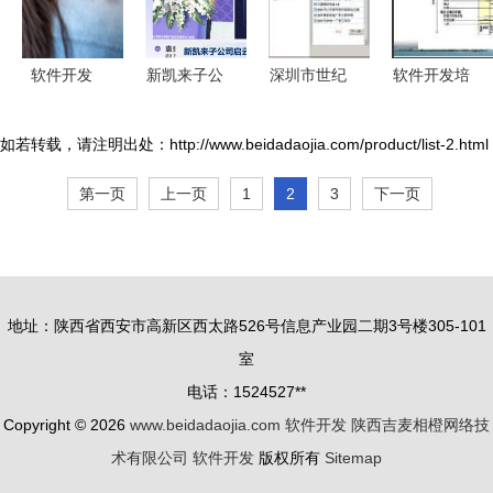
态
区别
软件开发
新凯来子公
深圳市世纪
软件开发培
从概念到产
司发布两款
伟图科技开
训图片库精
品的全面解
国产自主
发 引领软
选 店面效
如若转载，请注明出处：http://www.beidadaojia.com/product/list-2.html
析
EDA设计软
件创新的先
果与产品展
第一页
上一页
1
2
3
下一页
件，助力硬
锋力量
示
件开发周期
缩短40%
地址：陕西省西安市高新区西太路526号信息产业园二期3号楼305-101
室
电话：1524527**
Copyright © 2026
www.beidadaojia.com
软件开发
陕西吉麦相橙网络技
术有限公司
软件开发
版权所有
Sitemap