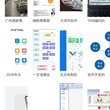
广州酒家携
物联网重塑
天津市软件
代码编织的
手战略伙
产品开发与
产品开发
盛夏时光
伴，以软件
生产 海外
批发、供应
——杨浦青
开发为引
专家盛赞海
与厂家生态
少年暑期软
擎，共筑食
尔互联工厂
全解析
件开发体验
品智能制造
的软件革新
记
新标杆
2026年企
一文读懂技
五步绘制软
软件开发的
业管理软件
术、数据等
件开发流程
奥秘 从创
新趋势
六大架构
图 从需求
意到成品的
ERP与MES
定义、区别
到上线的清
旅程
系统融合，
与联系
晰指南